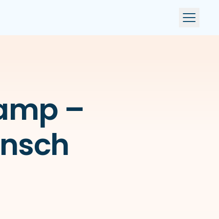
Damp –
ensch