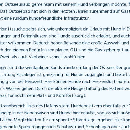
en Ostseeurlaub gemeinsam mit seinem Hund verbringen möchte, f
 Das Ostseebad hat sich in den letzten Jahren zunehmend auf Gäst
et eine rundum hundefreundliche Infrastruktur.
rkunftssuche zeigt sich, wie unkompliziert ein Urlaub mit Hund in D
ngen und Ferienhäusern sind Hunde ausdrücklich erlaubt, und auc
leiter willkommen. Dadurch haben Reisende eine große Auswahl und
h den eigenen Bedürfnissen planen. Oft sind die Gastgeber gut auf
wei- als auch Vierbeiner schnell wohlfühlen.
ight sind die weitläufigen Sandstrände entlang der Ostsee. Der gr
ichtung Fischleger ist ganzjährig für Hunde zugänglich und bietet
ängig von der Reisezeit. Hier können Hunde nach Herzenslust laufen
ins Wasser gehen. Durch die aktuelle Neugestaltung des Hafens wu
was für noch mehr Platz und Komfort sorgt.
Strandbereich links des Hafens steht Hundebesitzern ebenfalls zur
ängig: In der Nebensaison sind Hunde hier erlaubt, sodass sich auße
tzliche Möglichkeiten für entspannte Strandtage ergeben. Hier k
sgedehnte Spaziergänge nach Schubystrand, Schönhagen oder auch